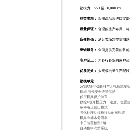
锁模力：550 至 10,000 kN
精益求精：
采用高品质进口零部
质量保证：
合理的生产布局，将
应变性强：
满足市场对交货期越
至诚服务：
全面提供完善的售前
客户至上：
为各行各业的用户迈
优质高效：
大规模批量生产配以
锁模单元
5点式斜排双曲肘与无托板式尾
机械,电气安全连锁保护
低压模具保护装置
数控4段开模压力、速度、位置
多种液压顶出模式
强化处理动模板移动耐磨轨道
模具冷却水分流器
中子装置预留1组
自动集中润滑系统