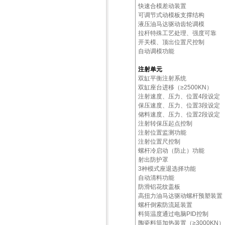
快速合模差动装置
可调节式动模板支撑结构
液压油马达驱动齿轮调模
拉杆特殊工艺处理、强度可靠
开关模、顶出位置尺控制
自动调模功能
注射单元
双缸平衡注射系统
双缸座台进移（≥2500KN）
注射速度、压力、位置4段设定
保压速度、压力、位置3段设定
储料速度、压力、位置2段设定
注射转保压起点控制
注射位置监测功能
注射位置尺控制
螺杆冷启动（防止）功能
射出防护罩
3种模式座退选择功能
自动清料功能
防滑铝花纹盖板
高扭力油马达驱动螺杆预塑装置
螺杆倒索防流延装置
料筒温度通过电脑PID控制
陶瓷料筒加热装置（≥3000KN）