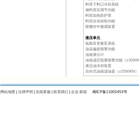
料筒下料口冷却系统
储料背压调节功能
料筒加热防护罩
料筒自动加热功能
喷嘴对中微调装置
液压单元
低噪音变量泵系统
油温偏差报警功能
油箱液位计
油箱滤芯阻塞报警功能（≥3000
液压油冷却装置
自封式油箱滤油器（≥2500KN）
网站地图
|
法律声明
|
在线客服
|
联系我们
|
企业 邮箱
闽ICP备11002453号